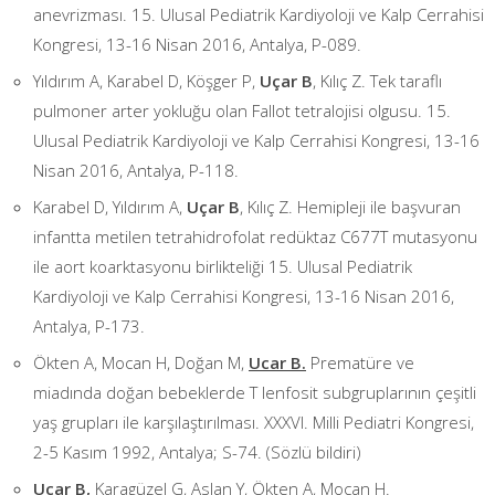
anevrizması. 15. Ulusal Pediatrik Kardiyoloji ve Kalp Cerrahisi
Kongresi, 13-16 Nisan 2016, Antalya, P-089.
Yıldırım A, Karabel D, Köşger P,
Uçar B
, Kılıç Z. Tek taraflı
pulmoner arter yokluğu olan Fallot tetralojisi olgusu. 15.
Ulusal Pediatrik Kardiyoloji ve Kalp Cerrahisi Kongresi, 13-16
Nisan 2016, Antalya, P-118.
Karabel D, Yıldırım A,
Uçar B
, Kılıç Z. Hemipleji ile başvuran
infantta metilen tetrahidrofolat redüktaz C677T mutasyonu
ile aort koarktasyonu birlikteliği 15. Ulusal Pediatrik
Kardiyoloji ve Kalp Cerrahisi Kongresi, 13-16 Nisan 2016,
Antalya, P-173.
Ökten A, Mocan H, Doğan M,
Ucar B.
Prematüre ve
miadında doğan bebeklerde T lenfosit subgruplarının çeşitli
yaş grupları ile karşılaştırılması. XXXVI. Milli Pediatri Kongresi,
2-5 Kasım 1992, Antalya; S-74. (Sözlü bildiri)
Ucar B,
Karagüzel G, Aslan Y, Ökten A, Mocan H.