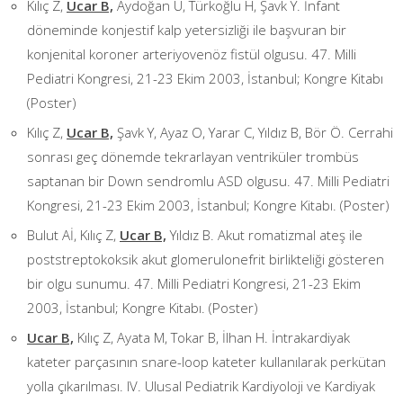
Kılıç Z,
Ucar B,
Aydoğan Ü, Türkoğlu H, Şavk Y. İnfant
döneminde konjestif kalp yetersizliği ile başvuran bir
konjenital koroner arteriyovenöz fistül olgusu. 47. Milli
Pediatri Kongresi, 21-23 Ekim 2003, İstanbul; Kongre Kitabı
(Poster)
Kılıç Z,
Ucar B,
Şavk Y, Ayaz O, Yarar C, Yıldız B, Bör Ö. Cerrahi
sonrası geç dönemde tekrarlayan ventriküler trombüs
saptanan bir Down sendromlu ASD olgusu. 47. Milli Pediatri
Kongresi, 21-23 Ekim 2003, İstanbul; Kongre Kitabı. (Poster)
Bulut Aİ, Kılıç Z,
Ucar B,
Yıldız B. Akut romatizmal ateş ile
poststreptokoksik akut glomerulonefrit birlikteliği gösteren
bir olgu sunumu. 47. Milli Pediatri Kongresi, 21-23 Ekim
2003, İstanbul; Kongre Kitabı. (Poster)
Ucar B,
Kılıç Z, Ayata M, Tokar B, İlhan H. İntrakardiyak
kateter parçasının snare-loop kateter kullanılarak perkütan
yolla çıkarılması. IV. Ulusal Pediatrik Kardiyoloji ve Kardiyak