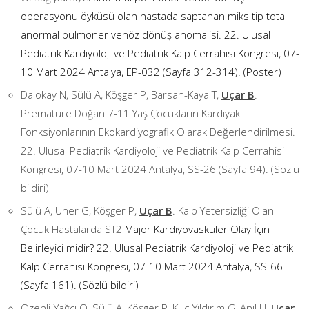
operasyonu öyküsü olan hastada saptanan miks tip total
anormal pulmoner venöz dönüş anomalisi. 22. Ulusal
Pediatrik Kardiyoloji ve Pediatrik Kalp Cerrahisi Kongresi, 07-
10 Mart 2024 Antalya, EP-032 (Sayfa 312-314). (Poster)
Dalokay N, Sülü A, Köşger P, Barsan-Kaya T,
Uçar B
.
Prematüre Doğan 7-11 Yaş Çocukların Kardiyak
Fonksiyonlarının Ekokardiyografik Olarak Değerlendirilmesi.
22. Ulusal Pediatrik Kardiyoloji ve Pediatrik Kalp Cerrahisi
Kongresi, 07-10 Mart 2024 Antalya, SS-26 (Sayfa 94). (Sözlü
bildiri)
Sülü A, Üner G, Köşger P,
Uçar B
. Kalp Yetersizliği Olan
Çocuk Hastalarda ST2
Major Kardiyovasküler Olay İçin
Belirleyici midir? 22. Ulusal Pediatrik Kardiyoloji ve Pediatrik
Kalp Cerrahisi Kongresi, 07-10 Mart 2024 Antalya, SS-66
(Sayfa 161). (Sözlü bildiri)
Özenli-Yağcı Ö, Sülü A, Köşger P, Kılıç-Yıldırım G, Anıl H,
Uçar