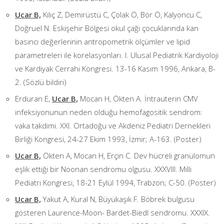
Ucar B,
Kılıç Z, Demirüstü C, Çolak Ö, Bör Ö, Kalyoncu C,
Doğruel N. Eskişehir Bölgesi okul çağı çocuklarında kan
basıncı değerlerinin antropometrik ölçümler ve lipid
parametreleri ile korelasyonları. I. Ulusal Pediatrik Kardiyoloji
ve Kardiyak Cerrahi Kongresi. 13-16 Kasım 1996, Ankara, B-
2. (Sözlü bildiri)
Erduran E,
Ucar B,
Mocan H, Ökten A. İntrauterin CMV
infeksiyonunun neden olduğu hemofagositik sendrom:
vaka takdimi. XXI. Ortadoğu ve Akdeniz Pediatri Dernekleri
Birliği Kongresi, 24-27 Ekim 1993, İzmir; A-163. (Poster)
Ucar B,
Ökten A, Mocan H, Erçin C. Dev hücreli granülomun
eşlik ettiği bir Noonan sendromu olgusu. XXXVIII. Milli
Pediatri Kongresi, 18-21 Eylül 1994, Trabzon; C-50. (Poster)
Ucar B,
Yakut A, Kural N, Büyükaşık F. Böbrek bulgusu
gösteren Laurence-Moon- Bardet-Biedl sendromu. XXXIX.