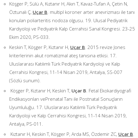
Köşger P, Sülü A, Kıztanır H, Akın T, Kavaz-Tufan A, Çetin N,
Öztunalı Ç,
Uçar B
. multipl koroner arter anevrizması ile tanı
konulan poliarteritis nodoza olgusu. 19. Ulusal Pediyatrik
Kardiyoloji ve Pediyatrik Kalp Cerrahisi Sanal Kongresi. 23-25
Ekim 2020, PS-033.
Keskin T, Köşger P, Kıztanır H,
Uçar B
. 2015 revize Jones
kriterlerinin akut romatizmal ateş tanısına etkisi. 17.
Uluslararası Katılımlı Türk Pediyatrik Kardiyoloji ve Kalp
Cerrahisi Kongresi, 11-14 Nisan 2019, Antalya, SS-007
(Sözlü sunum).
Köşger P, Kıztanır H, Keskin T,
Uçar B
. Fetal Ekokardiyografi
Endikasyonları vePrenatal Tanı ile Postnatal Sonuçların
Uyumluluğu. 17. Uluslararası Katılımlı Türk Pediyatrik
Kardiyoloji ve Kalp Cerrahisi Kongresi, 11-14 Nisan 2019,
Antalya, PS-011.
Kıztanır H, Keskin T, Köşger P, Arda MS, Özdemir ZC,
Uçar B
.