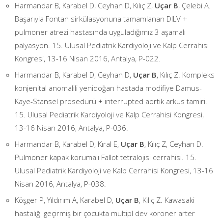
Harmandar B, Karabel D, Ceyhan D, Kılıç Z,
Uçar B
, Çelebi A.
Başarıyla Fontan sirkülasyonuna tamamlanan DILV +
pulmoner atrezi hastasında uyguladığımız 3 aşamalı
palyasyon. 15. Ulusal Pediatrik Kardiyoloji ve Kalp Cerrahisi
Kongresi, 13-16 Nisan 2016, Antalya, P-022.
Harmandar B, Karabel D, Ceyhan D,
Uçar B
, Kılıç Z. Kompleks
konjenital anomalili yenidoğan hastada modifiye Damus-
Kaye-Stansel prosedürü + interrupted aortik arkus tamiri.
15. Ulusal Pediatrik Kardiyoloji ve Kalp Cerrahisi Kongresi,
13-16 Nisan 2016, Antalya, P-036.
Harmandar B, Karabel D, Kıral E,
Uçar B
, Kılıç Z, Ceyhan D.
Pulmoner kapak korumalı Fallot tetralojisi cerrahisi. 15.
Ulusal Pediatrik Kardiyoloji ve Kalp Cerrahisi Kongresi, 13-16
Nisan 2016, Antalya, P-038.
Köşger P, Yıldırım A, Karabel D,
Uçar B
, Kılıç Z. Kawasaki
hastalığı geçirmiş bir çocukta multipl dev koroner arter