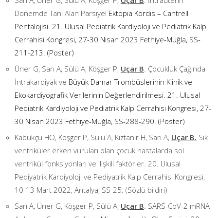
Sarı A, Üner G, Sülü A, Köşger P,
Uçar B
. İntrauterin
Dönemde Tanı Alan Parsiyel
Ektopia Kordis – Cantrell
Pentalojisi. 21. Ulusal Pediatrik Kardiyoloji ve Pediatrik Kalp
Cerrahisi Kongresi, 27-30 Nisan 2023 Fethiye-Muğla, SS-
211-213. (Poster)
Üner G, Sarı A, Sülü A, Köşger P,
Uçar B
. Çocukluk Çağında
İntrakardiyak ve
Büyük Damar Trombüslerinin Klinik ve
Ekokardiyografik Verilerinin Değerlendirilmesi. 21. Ulusal
Pediatrik Kardiyoloji ve Pediatrik Kalp Cerrahisi Kongresi, 27-
30 Nisan 2023 Fethiye-Muğla, SS-288-290. (Poster)
Kabukçu HO, Köşger P, Sülü A, Kıztanır H, Sarı A,
Uçar B.
Sık
ventriküler erken vuruları olan çocuk hastalarda sol
ventrikül fonksiyonları ve ilişkili faktörler. 20. Ulusal
Pediyatrik Kardiyoloji ve Pediyatrik Kalp Cerrahisi Kongresi,
10-13 Mart 2022, Antalya, SS-25. (Sözlü bildiri)
Sarı A, Üner G, Köşger P, Sülü A,
Uçar B
. SARS-CoV-2 mRNA