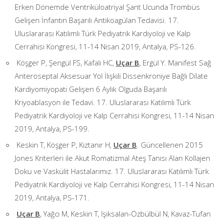
Erken Dönemde Ventriküloatriyal Şant Ucunda Trombüs
Gelişen İnfantın Başarılı Antikoagülan Tedavisi. 17.
Uluslararası Katılımlı Türk Pediyatrik Kardiyoloji ve Kalp
Cerrahisi Kongresi, 11-14 Nisan 2019, Antalya, PS-126.
Köşger P, Şengül FS, Kafalı HC,
Uçar B
, Ergül Y. Manifest Sağ
Anteroseptal Aksesuar Yol İlişkili Dissenkroniye Bağlı Dilate
Kardiyomiyopati Gelişen 6 Aylık Olguda Başarılı
Kriyoablasyon ile Tedavi. 17. Uluslararası Katılımlı Türk
Pediyatrik Kardiyoloji ve Kalp Cerrahisi Kongresi, 11-14 Nisan
2019, Antalya, PS-199.
Keskin T, Köşger P, Kıztanır H,
Uçar B
. Güncellenen 2015
Jones Kriterleri ile Akut Romatizmal Ateş Tanısı Alan Kollajen
Doku ve Vaskülit Hastalarımız. 17. Uluslararası Katılımlı Türk
Pediyatrik Kardiyoloji ve Kalp Cerrahisi Kongresi, 11-14 Nisan
2019, Antalya, PS-171.
Uçar B
, Yağcı M, Keskin T, Işıksalan-Özbülbül N, Kavaz-Tufan