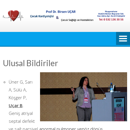
Skip
to
content
Ulusal Bildiriler
Üner G, Sarı
A, Sülü A,
Köşger P,
Uçar B
.
Geniş atriyal
septal defekt
ve sağ parsiyel
anormal pulmoner venöz dönüş