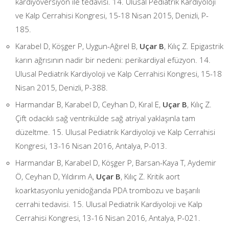
kardiyoversiyon ile tedavisi. 14. Ulusal Pediatrik Kardiyoloji
ve Kalp Cerrahisi Kongresi, 15-18 Nisan 2015, Denizli, P-
185.
Karabel D, Köşger P, Uygun-Ağırel B,
Uçar B
, Kılıç Z. Epigastrik
karın ağrısının nadir bir nedeni: perikardiyal efüzyon. 14.
Ulusal Pediatrik Kardiyoloji ve Kalp Cerrahisi Kongresi, 15-18
Nisan 2015, Denizli, P-388.
Harmandar B, Karabel D, Ceyhan D, Kıral E,
Uçar B
, Kılıç Z.
Çift odacıklı sağ ventrikülde sağ atriyal yaklaşınla tam
düzeltme. 15. Ulusal Pediatrik Kardiyoloji ve Kalp Cerrahisi
Kongresi, 13-16 Nisan 2016, Antalya, P-013.
Harmandar B, Karabel D, Köşger P, Barsan-Kaya T, Aydemir
Ö, Ceyhan D, Yıldırım A,
Uçar B
, Kılıç Z. Kritik aort
koarktasyonlu yenidoğanda PDA trombozu ve başarılı
cerrahi tedavisi. 15. Ulusal Pediatrik Kardiyoloji ve Kalp
Cerrahisi Kongresi, 13-16 Nisan 2016, Antalya, P-021.