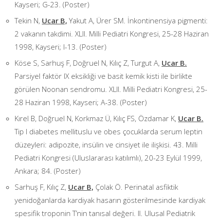
Kayseri; G-23. (Poster)
Tekin N,
Ucar B,
Yakut A, Ürer SM. İnkontinensiya pigmenti:
2 vakanın takdimi. XLII. Milli Pediatri Kongresi, 25-28 Haziran
1998, Kayseri; I-13. (Poster)
Köse S, Sarhuş F, Doğruel N, Kılıç Z, Turgut A,
Ucar B.
Parsiyel faktör IX eksikliği ve basit kemik kisti ile birlikte
görülen Noonan sendromu. XLII. Milli Pediatri Kongresi, 25-
28 Haziran 1998, Kayseri; A-38. (Poster)
Kırel B, Doğruel N, Korkmaz Ü, Kılıç FS, Özdamar K,
Ucar B.
Tip I diabetes mellituslu ve obes çocuklarda serum leptin
düzeyleri: adipozite, insülin ve cinsiyet ile ilişkisi. 43. Milli
Pediatri Kongresi (Uluslararası katılımlı), 20-23 Eylül 1999,
Ankara; 84. (Poster)
Sarhuş F, Kılıç Z,
Ucar B,
Çolak Ö. Perinatal asfiktik
yenidoğanlarda kardiyak hasarın gösterilmesinde kardiyak
spesifik troponin T’nin tanısal değeri. II. Ulusal Pediatrik