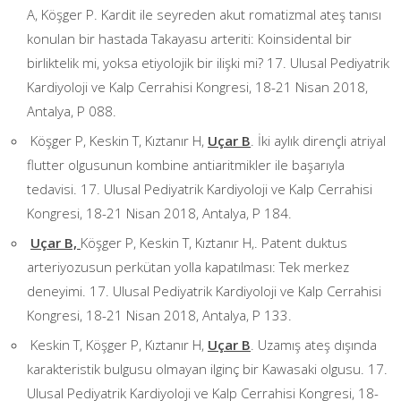
A, Köşger P. Kardit ile seyreden akut romatizmal ateş tanısı
konulan bir hastada Takayasu arteriti: Koinsidental bir
birliktelik mi, yoksa etiyolojik bir ilişki mi? 17. Ulusal Pediyatrik
Kardiyoloji ve Kalp Cerrahisi Kongresi, 18-21 Nisan 2018,
Antalya, P 088.
Köşger P, Keskin T, Kıztanır H,
Uçar B
. İki aylık dirençli atriyal
flutter olgusunun kombine antiaritmikler ile başarıyla
tedavisi. 17. Ulusal Pediyatrik Kardiyoloji ve Kalp Cerrahisi
Kongresi, 18-21 Nisan 2018, Antalya, P 184.
Uçar B,
Köşger P, Keskin T, Kıztanır H,. Patent duktus
arteriyozusun perkütan yolla kapatılması: Tek merkez
deneyimi. 17. Ulusal Pediyatrik Kardiyoloji ve Kalp Cerrahisi
Kongresi, 18-21 Nisan 2018, Antalya, P 133.
Keskin T, Köşger P, Kıztanır H,
Uçar B
. Uzamış ateş dışında
karakteristik bulgusu olmayan ilginç bir Kawasaki olgusu. 17.
Ulusal Pediyatrik Kardiyoloji ve Kalp Cerrahisi Kongresi, 18-