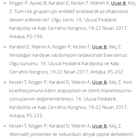
Köşger P, Ayvacı B, Karabel D, Keskin T, Yıldırım A,
Uçar B
, Kılıç
Z. Tüm risk grupları için enfektif endokardit profilaksisine
devam edilmeli mi?: Olgu serisi. 16. Ulusal Pediatrik
Kardiyoloji ve Kalp Cerrahisi Kongresi, 19-22 Nisan 2017,
Antalya, PS-194.
Karabel D, Yıldırım A, Köşger P, Keskin T,
Uçar B
, Kılıç Z.
Yenidoğan kardiyak rabdomyom tedavisinde Everolimus:
Olgu sunumu. 16. Ulusal Pediatrik Kardiyoloji ve Kalp
Cerrahisi Kongresi, 19-22 Nisan 2017, Antalya, PS-202.
Keskin T, Köşger P, Karabel D, Yıldırım A,
Uçar B
, Kılıç Z. Aort
koarktasyonuna balon anjiyoplasti ve stent implantasyonu
sonuçlarının değerlendirilmesi. 16. Ulusal Pediatrik
Kardiyoloji ve Kalp Cerrahisi Kongresi, 19-22 Nisan 2017,
Antalya, PS-233.
Keskin T, Köşger P, Karabel D, Yıldırım A,
Uçar B
, Kılıç Z.
Alternatif yöntemler ile sekundum atriyal septal defektlerin