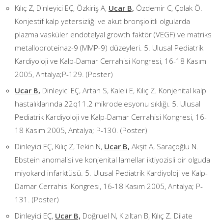
Kılıç Z, Dinleyici EÇ, Özkiriş A,
Ucar B,
Özdemir C, Çolak Ö.
Konjestif kalp yetersizliği ve akut bronşiolitli olgularda
plazma vasküler endotelyal growth faktör (VEGF) ve matriks
metalloproteinaz-9 (MMP-9) düzeyleri. 5. Ulusal Pediatrik
Kardiyoloji ve Kalp-Damar Cerrahisi Kongresi, 16-18 Kasım
2005, Antalya;P-129. (Poster)
Ucar B,
Dinleyici EÇ, Artan S, Kaleli E, Kılıç Z. Konjenital kalp
hastalıklarında 22q11.2 mikrodelesyonu sıklığı. 5. Ulusal
Pediatrik Kardiyoloji ve Kalp-Damar Cerrahisi Kongresi, 16-
18 Kasım 2005, Antalya; P-130. (Poster)
Dinleyici EÇ, Kılıç Z, Tekin N,
Ucar B,
Akşit A, Saraçoğlu N.
Ebstein anomalisi ve konjenital lamellar iktiyozisli bir olguda
miyokard infarktüsü. 5. Ulusal Pediatrik Kardiyoloji ve Kalp-
Damar Cerrahisi Kongresi, 16-18 Kasım 2005, Antalya; P-
131. (Poster)
Dinleyici EÇ,
Ucar B,
Doğruel N, Kızıltan B, Kılıç Z. Dilate