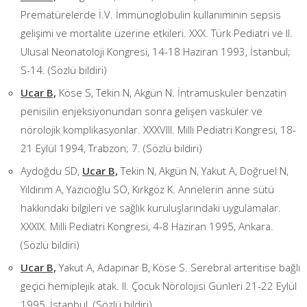
Prematürelerde İ.V. İmmünoglobulin kullanımının sepsis
gelişimi ve mortalite üzerine etkileri. XXX. Türk Pediatri ve II.
Ulusal Neonatoloji Kongresi, 14-18 Haziran 1993, İstanbul;
S-14. (Sözlü bildiri)
Ucar B,
Köse S, Tekin N, Akgün N. İntramuskuler benzatin
penisilin enjeksiyonundan sonra gelişen vasküler ve
nörolojik komplikasyonlar. XXXVIII. Milli Pediatri Kongresi, 18-
21 Eylül 1994, Trabzon; 7. (Sözlü bildiri)
Aydoğdu SD,
Ucar B,
Tekin N, Akgün N, Yakut A, Doğruel N,
Yıldırım A, Yazıcıoğlu SÖ, Kırkgöz K. Annelerin anne sütü
hakkındaki bilgileri ve sağlık kuruluşlarındaki uygulamalar.
XXXIX. Milli Pediatri Kongresi, 4-8 Haziran 1995, Ankara.
(Sözlü bildiri)
Ucar B,
Yakut A, Adapınar B, Köse S. Serebral arteritise bağlı
geçici hemiplejik atak. II. Çocuk Nörolojisi Günleri 21-22 Eylül
1995, İstanbul. (Sözlü bildiri)