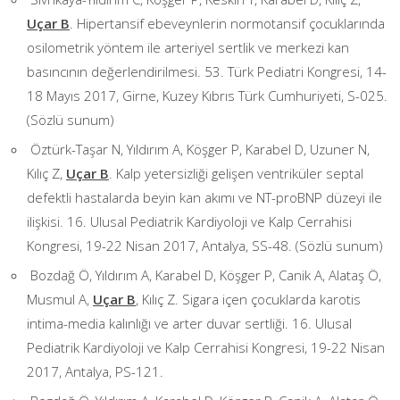
Uçar B
. Hipertansif ebeveynlerin normotansif çocuklarında
osilometrik yöntem ile arteriyel sertlik ve merkezi kan
basıncının değerlendirilmesi. 53. Türk Pediatri Kongresi, 14-
18 Mayıs 2017, Girne, Kuzey Kıbrıs Türk Cumhuriyeti, S-025.
(Sözlü sunum)
Öztürk-Taşar N, Yıldırım A, Köşger P, Karabel D, Uzuner N,
Kılıç Z,
Uçar B
. Kalp yetersizliği gelişen ventriküler septal
defektli hastalarda beyin kan akımı ve NT-proBNP düzeyi ile
ilişkisi. 16. Ulusal Pediatrik Kardiyoloji ve Kalp Cerrahisi
Kongresi, 19-22 Nisan 2017, Antalya, SS-48. (Sözlü sunum)
Bozdağ Ö, Yıldırım A, Karabel D, Köşger P, Canik A, Alataş Ö,
Musmul A,
Uçar B
, Kılıç Z. Sigara içen çocuklarda karotis
intima-media kalınlığı ve arter duvar sertliği. 16. Ulusal
Pediatrik Kardiyoloji ve Kalp Cerrahisi Kongresi, 19-22 Nisan
2017, Antalya, PS-121.