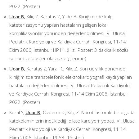
P022. (Poster)
Ucar B,
Kılıç Z. Karataş Z, Yıldız B. Kliniğimizde kalp
kateterizasyonu yapılan hastaların gelişen lokal
komplikasyonlar yönünden değerlendirilmesi. VI. Ulusal
Pediatrik Kardiyoloji ve Kardiyak Cerrahi Kongresi, 11-14
Ekim 2006, İstanbul; HP11. (Hızlı Poster: 3 dakikalık sözlü
sunum ve poster olarak sergilenme)
Ucar B,
Karataş Z, Yarar C, Kılıç Z. Son üç yıllık dönemde
kliniğimizde transtelefonik elektrokardiyografi kaydı yapılan
hastaların değerlendirilmesi. VI. Ulusal Pediatrik Kardiyoloji
ve Kardiyak Cerrahi Kongresi, 11-14 Ekim 2006, İstanbul;
P022. (Poster)
Kural Y,
Ucar B,
Özdemir C, Kılıç Z. Nöroblastomlu bir olguda
katekolaminlerin indüklediği dilate kardiyomiyopati. VI. Ulusal
Pediatrik Kardiyoloji ve Kardiyak Cerrahi Kongresi, 11-14
Ekim 2006, İstanbul; P058. (Poster)