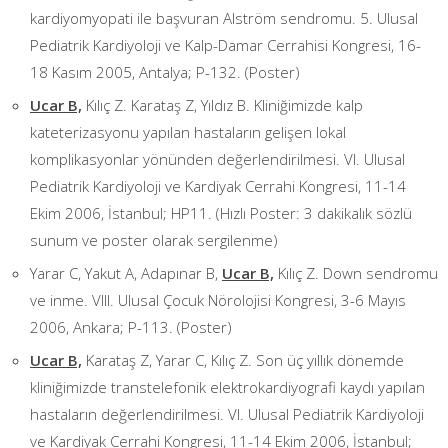
kardiyomyopati ile başvuran Alström sendromu. 5. Ulusal
Pediatrik Kardiyoloji ve Kalp-Damar Cerrahisi Kongresi, 16-
18 Kasım 2005, Antalya; P-132. (Poster)
Ucar B,
Kılıç Z. Karataş Z, Yıldız B. Kliniğimizde kalp
kateterizasyonu yapılan hastaların gelişen lokal
komplikasyonlar yönünden değerlendirilmesi. VI. Ulusal
Pediatrik Kardiyoloji ve Kardiyak Cerrahi Kongresi, 11-14
Ekim 2006, İstanbul; HP11. (Hızlı Poster: 3 dakikalık sözlü
sunum ve poster olarak sergilenme)
Yarar C, Yakut A, Adapınar B,
Ucar B,
Kılıç Z. Down sendromu
ve inme. VIII. Ulusal Çocuk Nörolojisi Kongresi, 3-6 Mayıs
2006, Ankara; P-113. (Poster)
Ucar B,
Karataş Z, Yarar C, Kılıç Z. Son üç yıllık dönemde
kliniğimizde transtelefonik elektrokardiyografi kaydı yapılan
hastaların değerlendirilmesi. VI. Ulusal Pediatrik Kardiyoloji
ve Kardiyak Cerrahi Kongresi, 11-14 Ekim 2006, İstanbul;