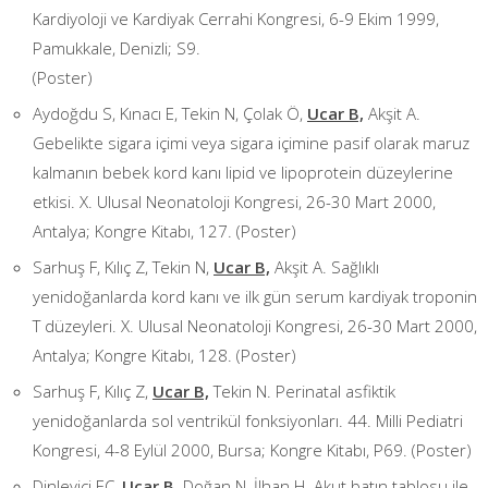
Kardiyoloji ve Kardiyak Cerrahi Kongresi, 6-9 Ekim 1999,
Pamukkale, Denizli; S9.
(Poster)
Aydoğdu S, Kınacı E, Tekin N, Çolak Ö,
Ucar B,
Akşit A.
Gebelikte sigara içimi veya sigara içimine pasif olarak maruz
kalmanın bebek kord kanı lipid ve lipoprotein düzeylerine
etkisi. X. Ulusal Neonatoloji Kongresi, 26-30 Mart 2000,
Antalya; Kongre Kitabı, 127. (Poster)
Sarhuş F, Kılıç Z, Tekin N,
Ucar B,
Akşit A. Sağlıklı
yenidoğanlarda kord kanı ve ilk gün serum kardiyak troponin
T düzeyleri. X. Ulusal Neonatoloji Kongresi, 26-30 Mart 2000,
Antalya; Kongre Kitabı, 128. (Poster)
Sarhuş F, Kılıç Z,
Ucar B,
Tekin N. Perinatal asfiktik
yenidoğanlarda sol ventrikül fonksiyonları. 44. Milli Pediatri
Kongresi, 4-8 Eylül 2000, Bursa; Kongre Kitabı, P69. (Poster)
Dinleyici EÇ,
Ucar B,
Doğan N, İlhan H. Akut batın tablosu ile