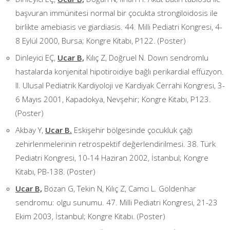
başvuran immünitesi normal bir çocukta strongiloidosis ile
birlikte amebiasis ve giardiasis. 44. Milli Pediatri Kongresi, 4-
8 Eylül 2000, Bursa; Kongre Kitabı, P122. (Poster)
Dinleyici EÇ,
Ucar B,
Kılıç Z, Doğruel N. Down sendromlu
hastalarda konjenital hipotiroidiye bağlı perikardial effüzyon.
II. Ulusal Pediatrik Kardiyoloji ve Kardiyak Cerrahi Kongresi, 3-
6 Mayıs 2001, Kapadokya, Nevşehir; Kongre Kitabı, P123.
(Poster)
Akbay Y,
Ucar B.
Eskişehir bölgesinde çocukluk çağı
zehirlenmelerinin retrospektif değerlendirilmesi. 38. Türk
Pediatri Kongresi, 10-14 Haziran 2002, İstanbul; Kongre
Kitabı, PB-138. (Poster)
Ucar B,
Bozan G, Tekin N, Kılıç Z, Camcı L. Goldenhar
sendromu: olgu sunumu. 47. Milli Pediatri Kongresi, 21-23
Ekim 2003, İstanbul; Kongre Kitabı. (Poster)