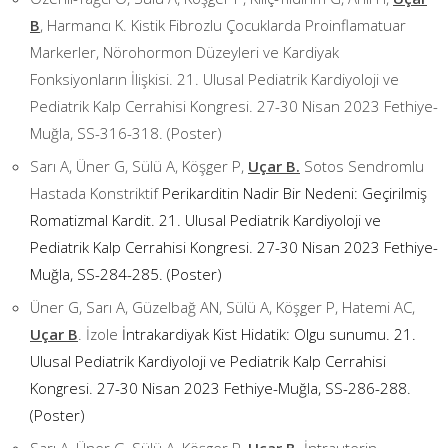
B
, Harmancı K. Kistik Fibrozlu Çocuklarda Proinflamatuar
Markerler, Nörohormon Düzeyleri ve Kardiyak
Fonksiyonların İlişkisi. 21. Ulusal Pediatrik Kardiyoloji ve
Pediatrik Kalp Cerrahisi Kongresi. 27-30 Nisan 2023 Fethiye-
Muğla, SS-316-318. (Poster)
Sarı A, Üner G, Sülü A, Köşger P,
Uçar B.
Sotos Sendromlu
Hastada Konstriktif
Perikarditin Nadir Bir Nedeni: Geçirilmiş
Romatizmal Kardit. 21. Ulusal Pediatrik Kardiyoloji ve
Pediatrik Kalp Cerrahisi Kongresi. 27-30 Nisan 2023 Fethiye-
Muğla, SS-284-285. (Poster)
Üner G, Sarı A, Güzelbağ AN, Sülü A, Köşger P, Hatemi AC,
Uçar B
. İzole
İntrakardiyak Kist Hidatik: Olgu sunumu. 21.
Ulusal Pediatrik Kardiyoloji ve Pediatrik Kalp Cerrahisi
Kongresi. 27-30 Nisan 2023 Fethiye-Muğla, SS-286-288.
(Poster)