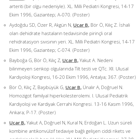
arteriti (bir olgu nedeniyle). XL. Milli Pediatri Kongresi, 14-17
Ekim 1996, Gaziantep; A-070. (Poster)
Aydoğdu SD, Özer R, Akgün N,
Ucar B,
Bör Ö, Kılıç Z. İshali
olan dehidrate hastaların tedavisinde pirinçli oral
rehidratasyon sıvısının yeri. XL. Milli Pediatri Kongresi, 14-17
Ekim 1996, Gaziantep; C-074. (Poster)
Bayboğa G, Bör Ö, Kılıç Z,
Ucar B,
Yakut A. Nedeni
bilinmeyen senkop olgularında Tilt testi ve QTc. XII. Ulusal
Kardiyoloji Kongresi, 16-20 Ekim 1996, Antalya; 367. (Poster)
Bör Ö, Kılıç Z, Başıbüyük G,
Ucar B,
Ünalır A, Doğruel N.
Homozigot familyal hiperkolesterolemi. I. Ulusal Pediatrik
Kardiyoloji ve Kardiyak Cerrahi Kongresi. 13-16 Kasım 1996,
Ankara; P-17. (Poster)
Ucar B,
Yakut A, Doğruel N, Kural N, Erdoğan L. Uzun süreli
kombine antikonvülzif tedaviye bağlı gelişen ciddi rikets ve