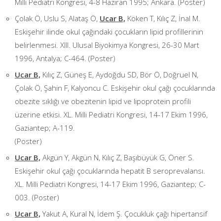
Milli Pediatri Kongresi, 4-8 Haziran 1995; Ankara. (Poster)
Çolak Ö, Uslu S, Alataş Ö,
Ucar B,
Köken T, Kılıç Z, İnal M.
Eskişehir ilinde okul çağındaki çocukların lipid profillerinin
belirlenmesi. XIII. Ulusal Biyokimya Kongresi, 26-30 Mart
1996, Antalya; C-464. (Poster)
Ucar B,
Kılıç Z, Güneş E, Aydoğdu SD, Bör Ö, Doğruel N,
Çolak Ö, Şahin F, Kalyoncu C. Eskişehir okul çağı çocuklarında
obezite sıklığı ve obezitenin lipid ve lipoprotein profili
üzerine etkisi. XL. Milli Pediatri Kongresi, 14-17 Ekim 1996,
Gaziantep; A-119.
(Poster)
Ucar B,
Akgün Y, Akgün N, Kılıç Z, Başıbüyük G, Öner S.
Eskişehir okul çağı çocuklarında hepatit B seroprevalansı.
XL. Milli Pediatri Kongresi, 14-17 Ekim 1996, Gaziantep; C-
003. (Poster)
Ucar B,
Yakut A, Kural N, İdem Ş. Çocukluk çağı hipertansif