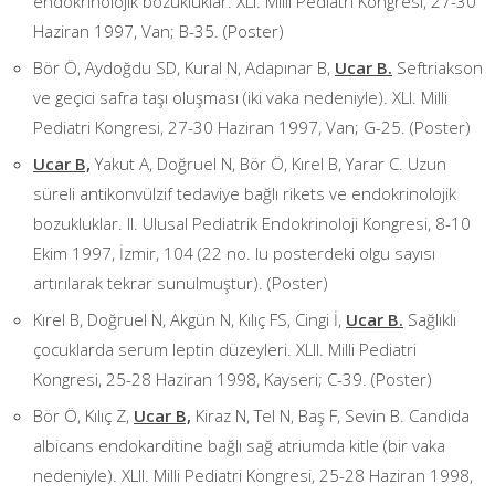
endokrinolojik bozukluklar. XLI. Milli Pediatri Kongresi, 27-30
Haziran 1997, Van; B-35. (Poster)
Bör Ö, Aydoğdu SD, Kural N, Adapınar B,
Ucar B.
Seftriakson
ve geçici safra taşı oluşması (iki vaka nedeniyle). XLI. Milli
Pediatri Kongresi, 27-30 Haziran 1997, Van; G-25. (Poster)
Ucar B,
Yakut A, Doğruel N, Bör Ö, Kırel B, Yarar C. Uzun
süreli antikonvülzif tedaviye bağlı rikets ve endokrinolojik
bozukluklar. II. Ulusal Pediatrik Endokrinoloji Kongresi, 8-10
Ekim 1997, İzmir, 104 (22 no. lu posterdeki olgu sayısı
artırılarak tekrar sunulmuştur). (Poster)
Kırel B, Doğruel N, Akgün N, Kılıç FS, Cingi İ,
Ucar B.
Sağlıklı
çocuklarda serum leptin düzeyleri. XLII. Milli Pediatri
Kongresi, 25-28 Haziran 1998, Kayseri; C-39. (Poster)
Bör Ö, Kılıç Z,
Ucar B,
Kiraz N, Tel N, Baş F, Sevin B. Candida
albicans endokarditine bağlı sağ atriumda kitle (bir vaka
nedeniyle). XLII. Milli Pediatri Kongresi, 25-28 Haziran 1998,