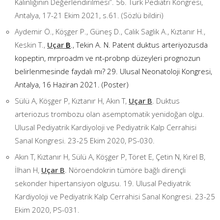
Kalınlığının Değerlendirilmesi”. 56. Türk Pediatri Kongresi,
Antalya, 17-21 Ekim 2021, s.61. (Sözlü bildiri)
Aydemir Ö., Köşger P., Güneş D., Calik Saglik A., Kıztanır H.,
Keskin T.,
Uçar
B
., Tekin A. N. Patent duktus arteriyozusda
kopeptin, mrproadm ve nt-probnp düzeyleri prognozun
belirlenmesinde faydalı mı? 29. Ulusal Neonatoloji Kongresi,
Antalya, 16 Haziran 2021. (Poster)
Sülü A, Köşger P, Kıztanır H, Akın T,
Uçar B
. Duktus
arteriozus trombozu olan asemptomatik yenidoğan olgu.
Ulusal Pediyatrik Kardiyoloji ve Pediyatrik Kalp Cerrahisi
Sanal Kongresi. 23-25 Ekim 2020, PS-030.
Akın T, Kıztanır H, Sülü A, Köşger P, Töret E, Çetin N, Kırel B,
İlhan H,
Uçar B
. Nöroendokrin tümöre bağlı dirençli
sekonder hipertansiyon olgusu. 19. Ulusal Pediyatrik
Kardiyoloji ve Pediyatrik Kalp Cerrahisi Sanal Kongresi. 23-25
Ekim 2020, PS-031.