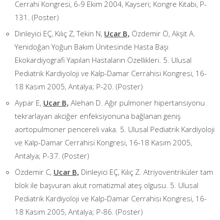
Cerrahi Kongresi, 6-9 Ekim 2004, Kayseri; Kongre Kitabı, P-
131. (Poster)
Dinleyici EÇ, Kılıç Z, Tekin N,
Ucar B,
Özdemir Ö, Akşit A.
Yenidoğan Yoğun Bakım Ünitesinde Hasta Başı
Ekokardiyografi Yapılan Hastaların Özellikleri. 5. Ulusal
Pediatrik Kardiyoloji ve Kalp-Damar Cerrahisi Kongresi, 16-
18 Kasım 2005, Antalya; P-20. (Poster)
Aypar E,
Ucar B,
Alehan D. Ağır pulmoner hipertansiyonu
tekrarlayan akciğer enfeksiyonuna bağlanan geniş
aortopulmoner pencereli vaka. 5. Ulusal Pediatrik Kardiyoloji
ve Kalp-Damar Cerrahisi Kongresi, 16-18 Kasım 2005,
Antalya; P-37. (Poster)
Özdemir C,
Ucar B,
Dinleyici EÇ, Kılıç Z. Atriyoventriküler tam
blok ile başvuran akut romatizmal ateş olgusu. 5. Ulusal
Pediatrik Kardiyoloji ve Kalp-Damar Cerrahisi Kongresi, 16-
18 Kasım 2005, Antalya; P-86. (Poster)