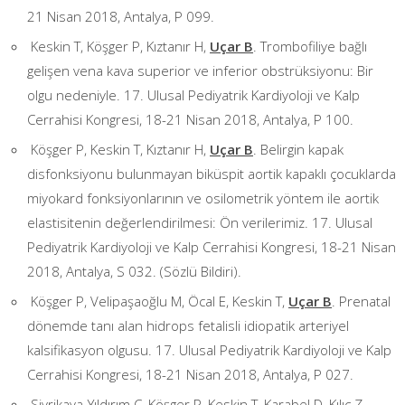
21 Nisan 2018, Antalya, P 099.
Keskin T, Köşger P, Kıztanır H,
Uçar B
. Trombofiliye bağlı
gelişen vena kava superior ve inferior obstrüksiyonu: Bir
olgu nedeniyle. 17. Ulusal Pediyatrik Kardiyoloji ve Kalp
Cerrahisi Kongresi, 18-21 Nisan 2018, Antalya, P 100.
Köşger P, Keskin T, Kıztanır H,
Uçar B
. Belirgin kapak
disfonksiyonu bulunmayan biküspit aortik kapaklı çocuklarda
miyokard fonksiyonlarının ve osilometrik yöntem ile aortik
elastisitenin değerlendirilmesi: Ön verilerimiz. 17. Ulusal
Pediyatrik Kardiyoloji ve Kalp Cerrahisi Kongresi, 18-21 Nisan
2018, Antalya, S 032. (Sözlü Bildiri).
Köşger P, Velipaşaoğlu M, Öcal E, Keskin T,
Uçar B
. Prenatal
dönemde tanı alan hidrops fetalisli idiopatik arteriyel
kalsifikasyon olgusu. 17. Ulusal Pediyatrik Kardiyoloji ve Kalp
Cerrahisi Kongresi, 18-21 Nisan 2018, Antalya, P 027.
Sivrikaya-Yıldırım C, Köşger P, Keskin T, Karabel D, Kılıç Z,