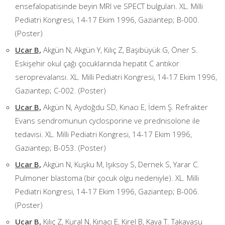
ensefalopatisinde beyin MRI ve SPECT bulguları. XL. Milli
Pediatri Kongresi, 14-17 Ekim 1996, Gaziantep; B-000.
(Poster)
Ucar B,
Akgün N, Akgün Y, Kılıç Z, Başıbüyük G, Öner S.
Eskişehir okul çağı çocuklarında hepatit C antikor
seroprevalansı. XL. Milli Pediatri Kongresi, 14-17 Ekim 1996,
Gaziantep; C-002. (Poster)
Ucar B,
Akgün N, Aydoğdu SD, Kınacı E, İdem Ş. Refrakter
Evans sendromunun cyclosporine ve prednisolone ile
tedavisi. XL. Milli Pediatri Kongresi, 14-17 Ekim 1996,
Gaziantep; B-053. (Poster)
Ucar B,
Akgün N, Kuşku M, Işıksoy S, Dernek S, Yarar C.
Pulmoner blastoma (bir çocuk olgu nedeniyle). XL. Milli
Pediatri Kongresi, 14-17 Ekim 1996, Gaziantep; B-006.
(Poster)
Ucar B,
Kılıç Z, Kural N, Kınacı E, Kırel B, Kaya T. Takayasu