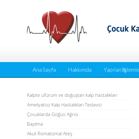
Skip
to
content
Ana Sayfa
Hakkımda
Yapılan İşleml
Kalpte üfürüm ve doğuştan kalp hastalıkları
Ameliyatsız Kalp Hastalıkları Tedavisi
Çocuklarda Göğüs Ağrısı
Bayılma
Akut Romatizmal Ateş