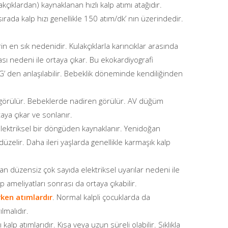
kçıklardan) kaynaklanan hızlı kalp atımı atağıdır.
sırada kalp hızı genellikle 150 atım/dk’ nın üzerindedir.
in en sık nedenidir. Kulakçıklarla karıncıklar arasında
sı nedeni ile ortaya çıkar. Bu ekokardiyografi
’ den anlaşılabilir. Bebeklik döneminde kendiliğinden
 görülür. Bebeklerde nadiren görülür. AV düğüm
aya çıkar ve sonlanır.
elektriksel bir döngüden kaynaklanır. Yenidoğan
üzelir. Daha ileri yaşlarda genellikle karmaşık kalp
n düzensiz çok sayıda elektriksel uyarılar nedeni ile
p ameliyatları sonrası da ortaya çıkabilir.
rken atımlardır
. Normal kalpli çocuklarda da
lmalıdır.
alp atımlarıdır. Kısa veya uzun süreli olabilir. Sıklıkla