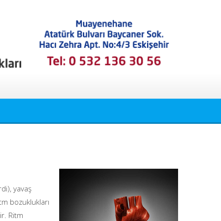
rdi), yavaş
tm bozuklukları
ir. Ritm