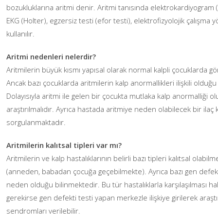
bozukluklarına aritmi denir. Aritmi tanısında elektrokardiyogram (
EKG (Holter), egzersiz testi (efor testi), elektrofizyolojik çalışma 
kullanılır.
Aritmi nedenleri nelerdir?
Aritmilerin büyük kısmı yapısal olarak normal kalpli çocuklarda g
Ancak bazı çocuklarda aritmilerin kalp anormallikleri ilişkili olduğu
Dolayısıyla aritmi ile gelen bir çocukta mutlaka kalp anormalliği o
araştırılmalıdır. Ayrıca hastada aritmiye neden olabilecek bir ilaç k
sorgulanmaktadır.
Aritmilerin kalıtsal tipleri var mı?
Aritmilerin ve kalp hastalıklarının belirli bazı tipleri kalıtsal olab
(anneden, babadan çocuğa geçebilmekte). Ayrıca bazı gen defektler
neden olduğu bilinmektedir. Bu tür hastalıklarla karşılaşılması h
gerekirse gen defekti testi yapan merkezle ilişkiye girilerek araş
sendromları verilebilir.