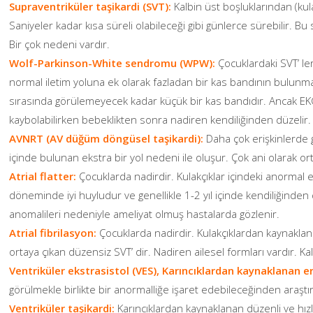
Supraventriküler taşikardi (SVT):
Kalbin üst boşluklarından (kula
Saniyeler kadar kısa süreli olabileceği gibi günlerce sürebilir. Bu 
Bir çok nedeni vardır.
Wolf-Parkinson-White sendromu (WPW):
Çocuklardaki SVT’ ler
normal iletim yoluna ek olarak fazladan bir kas bandının bulunma
sırasında görülemeyecek kadar küçük bir kas bandıdır. Ancak EKG
kaybolabilirken bebeklikten sonra nadiren kendiliğinden düzelir.
AVNRT (AV düğüm döngüsel taşikardi):
Daha çok erişkinlerde
içinde bulunan ekstra bir yol nedeni ile oluşur. Çok ani olarak ort
Atrial flatter:
Çocuklarda nadirdir. Kulakçıklar içindeki anormal 
döneminde iyi huyludur ve genellikle 1-2 yıl içinde kendiliğinden d
anomalileri nedeniyle ameliyat olmuş hastalarda gözlenir.
Atrial fibrilasyon:
Çocuklarda nadirdir. Kulakçıklardan kaynaklana
ortaya çıkan düzensiz SVT’ dir. Nadiren ailesel formları vardır. Kal
Ventriküler ekstrasistol (VES), Karıncıklardan kaynaklanan e
görülmekle birlikte bir anormalliğe işaret edebileceğinden araştırı
Ventriküler taşikardi:
Karıncıklardan kaynaklanan düzenli ve hızlı k